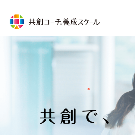
講座について
共創コーチ®基礎コース
共創コ
コミュニケーションコース
倫理規
リレーションシップコース
プロフ
パーソナルベースコース
ャレン
リード・トゥ・ゴールコース
グルー
コーチングを受ける
共創コー
メンターコーチング
共創コ
コーチを探す
メンタ
ログラ
受講に