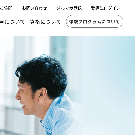
る質問
お問い合わせ
メルマガ登録
受講生ログイン
座について
資格について
体験プログラムについて
共創コーチ®認定資格
LUB
┗資格の更新について
ICF レベル1・レベル2認定修了試験
ントシステム
┗資格の更新について