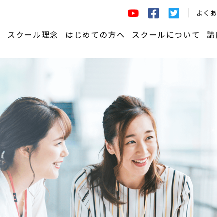
よくあ
講座一覧はこちら
スクール理念
はじめての方へ
スクールについて
講
ーチ®養成コース
はじめての方へ
学びの仕組み
定＆コアコンピテンシー
ェッショナルコーチ（資格）チ
お申込みから受講までの流れ
共創コーチング®実践C
ジコース
講師紹介
プコーチングコース
ラーニングマネジメ
チング®研修 習得コース
ーチングライブ
スクール概要
ーコーチングトレーニング プ
受講生インタビュー
ム
関するルール