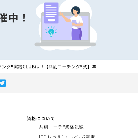
催中！
チング®実践CLUBは「【共創コーチング®式】年間リフレクション20
資格について
共創コーチ®資格試験
ICF レベル1・レベル2認定