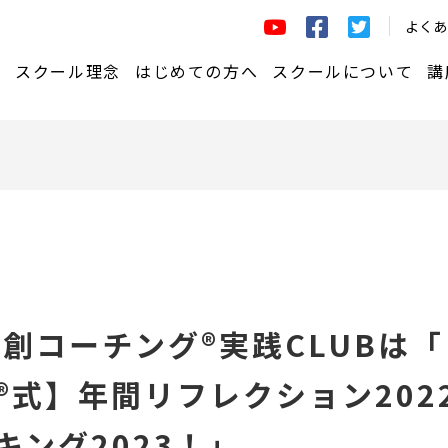
よくあ
講座一覧はこちら
スクール理念
はじめての方へ
スクールについて
講
ーチ®養成コース
はじめての方へ
学びの仕組み
定＆コアコンピテンシー
ェッショナルコーチ（資格）チ
お申込みから受講までの流れ
共創コーチング®実践C
ジコース
講師紹介
プコーチングコース
ラーニングマネジメ
チング®研修 習得コース
ーチングライブ
スクール概要
共創コーチング®実践CLUBは
ーコーチングトレーニング プ
受講生インタビュー
ム
®式】年間リフレクション202
関するルール
キング2023！」