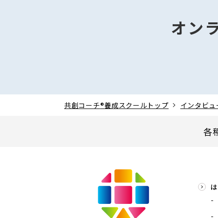
オン
共創コーチ
®
養成スクールトップ
インタビュ
各
は