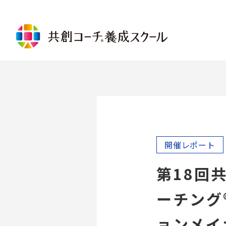
講座について
共創コーチ®基礎コース
共創コ
コミュニケーションコース
倫理規
リレーションシップコース
プロフ
パーソナルベースコース
ャレン
リード・トゥ・ゴールコース
グルー
コーチングを受ける
共創コー
開催レポート
メンターコーチング
共創コ
コーチを探す
第18回
メンタ
ログラ
ーチング
受講に
ョンメイ