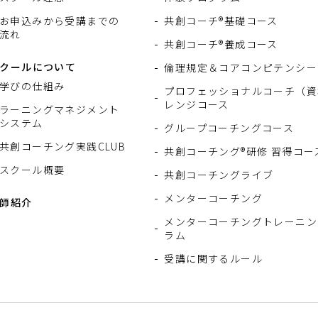
お申込みから受講までの
共創コーチ®基礎コース
流れ
共創コーチ®養成コース
クールについて
倫理規定＆コアコンピテンシー
学びの仕組み
プロフェッショナルコーチ（資
レンジコース
ラーニングマネジメント
システム
グループコーチングコース
共創コーチング実践CLUB
共創コーチング®研修 習得コー
スクール概要
共創コーチングライブ
メンターコーチング
師紹介
メンターコーチングトレーニン
ラム
受講に関するルール