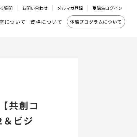
る質問
お問い合わせ
メルマガ登録
受講生ログイン
座について
資格について
体験プログラムについて
共創コーチ®認定資格
LUB
┗資格の更新について
ICF レベル1・レベル2認定修了試験
ントシステム
┗資格の更新について
「【共創コ
2＆ビジ