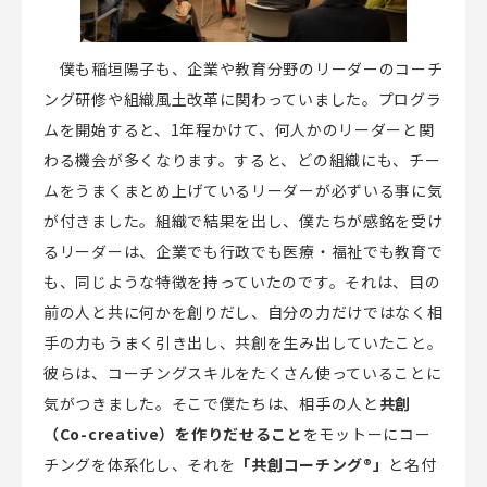
僕も稲垣陽子も、企業や教育分野のリーダーのコーチ
ング研修や組織風土改革に関わっていました。プログラ
ムを開始すると、
1
年程かけて、何人かのリーダーと関
わる機会が多くなります。すると、どの組織にも、チー
ムをうまくまとめ上げているリーダーが必ずいる事に気
が付きました。組織で結果を出し、僕たちが感銘を受け
るリーダーは、企業でも行政でも医療・福祉でも教育で
も、同じような特徴を持っていたのです。それは、目の
前の人と共に何かを創りだし、自分の力だけではなく相
手の力もうまく引き出し、共創を生み出していたこと。
彼らは、コーチングスキルをたくさん使っていることに
気がつきました。そこで僕たちは、相手の人と
共創
（
Co-creative
）を作りだせること
をモットーにコー
チングを体系化し、それを
「共創コーチング
®
」
と名付