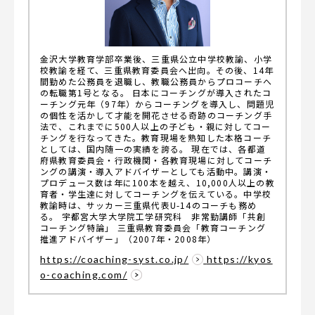
金沢大学教育学部卒業後、三重県公立中学校教諭、小学
校教諭を経て、三重県教育委員会へ出向。その後、14年
間勤めた公務員を退職し、教職公務員からプロコーチへ
の転職第1号となる。
日本にコーチングが導入されたコ
ーチング元年（97年）からコーチングを導入し、問題児
の個性を活かして才能を開花させる奇跡のコーチング手
法で、これまでに500人以上の子ども・親に対してコー
チングを行なってきた。教育現場を熟知した本格コーチ
としては、国内随一の実績を誇る。
現在では、各都道
府県教育委員会・行政機関・各教育現場に対してコーチ
ングの講演・導入アドバイザーとしても活動中。講演・
プロデュース数は年に100本を越え、10,000人以上の教
育者・学生達に対してコーチングを伝えている。中学校
教諭時は、サッカー三重県代表U-14のコーチも務め
る。
宇都宮大学大学院工学研究科 非常勤講師「共創
コーチング特論」
三重県教育委員会「教育コーチング
推進アドバイザー」（2007年・2008年）
https://coaching-syst.co.jp/
https://kyos
o-coaching.com/