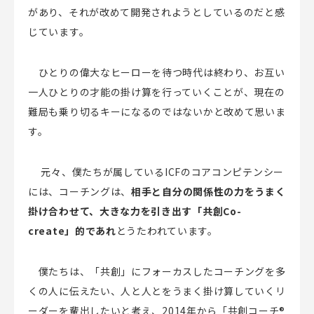
があり、それが改めて開発されようとしているのだと感
じています。
ひとりの偉大なヒーローを待つ時代は終わり、お互い
一人ひとりの才能の掛け算を行っていくことが、現在の
難局も乗り切るキーになるのではないかと改めて思いま
す。
元々、僕たちが属している
ICF
のコアコンピテンシー
には、コーチングは、
相手と自分の関係性の力をうまく
掛け合わせて、大きな力を引き出す「共創
Co-
create
」的であれ
とうたわれています。
僕たちは、「共創」にフォーカスしたコーチングを多
くの人に伝えたい、人と人とをうまく掛け算していくリ
ーダーを輩出したいと考え、
2014
年から「共創コーチ
®