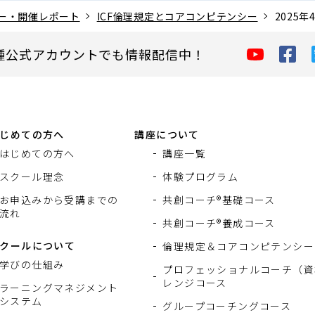
ー・開催レポート
ICF倫理規定とコアコンピテンシー
2025
種公式アカウントでも情報配信中！
じめての方へ
講座について
はじめての方へ
講座一覧
スクール理念
体験プログラム
お申込みから受講までの
共創コーチ®基礎コース
流れ
共創コーチ®養成コース
クールについて
倫理規定＆コアコンピテンシー
学びの仕組み
プロフェッショナルコーチ（資
レンジコース
ラーニングマネジメント
システム
グループコーチングコース