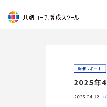
講座について
共創コーチ®基礎コース
共創コ
コミュニケーションコース
倫理規
リレーションシップコース
プロフ
パーソナルベースコース
ャレン
リード・トゥ・ゴールコース
グルー
コーチングを受ける
共創コー
開催レポート
メンターコーチング
共創コ
コーチを探す
2025
メンタ
ログラ
2025.04.12
受講に