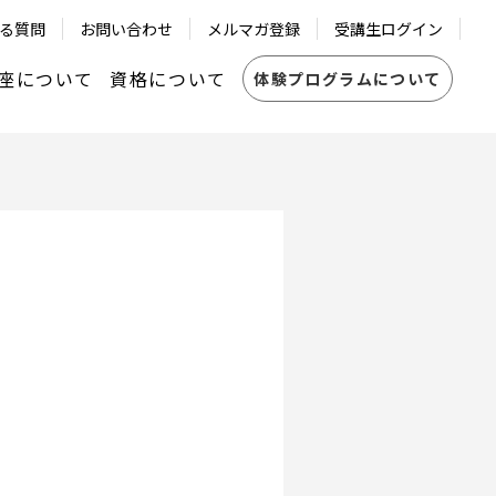
る質問
お問い合わせ
メルマガ登録
受講生ログイン
座について
資格について
体験プログラムについて
共創コーチ®認定資格
LUB
┗資格の更新について
ICF レベル1・レベル2認定修了試験
ントシステム
┗資格の更新について