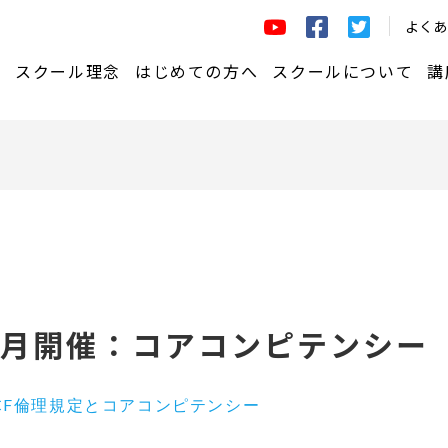
よくあ
講座一覧はこちら
スクール理念
はじめての方へ
スクールについて
講
ーチ®養成コース
はじめての方へ
学びの仕組み
定＆コアコンピテンシー
ェッショナルコーチ（資格）チ
お申込みから受講までの流れ
共創コーチング®実践C
ジコース
講師紹介
プコーチングコース
ラーニングマネジメ
チング®研修 習得コース
ーチングライブ
スクール概要
年4月開催：コアコンピテンシー
ーコーチングトレーニング プ
受講生インタビュー
ム
ICF倫理規定とコアコンピテンシー
関するルール