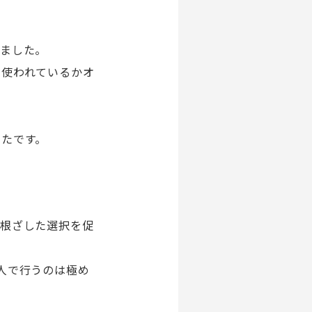
りました。
う使われているかオ
ったです。
に根ざした選択を促
人で行うのは極め