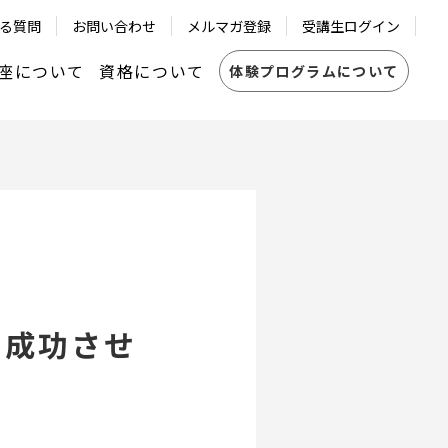
る質問
お問い合わせ
メルマガ登録
受講生ログイン
座について
資格について
体験プログラムについて
共創コーチ®認定資格
LUB
┗資格の更新について
ICF レベル1・レベル2認定修了試験
ントシステム
┗資格の更新について
を成功させ