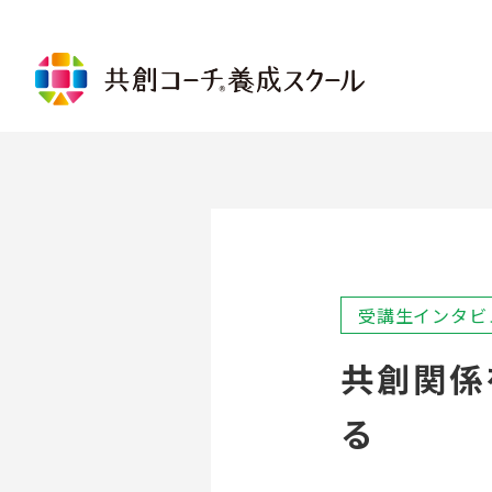
講座について
共創コーチ®基礎コース
共創コ
コミュニケーションコース
倫理規
リレーションシップコース
プロフ
パーソナルベースコース
ャレン
リード・トゥ・ゴールコース
グルー
コーチングを受ける
共創コー
受講生インタビ
メンターコーチング
共創コ
コーチを探す
共創関係
メンタ
ログラ
る
受講に