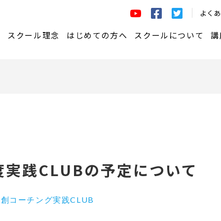
よくあ
講座一覧はこちら
スクール理念
はじめての方へ
スクールについて
講
ーチ®養成コース
はじめての方へ
学びの仕組み
定＆コアコンピテンシー
ェッショナルコーチ（資格）チ
お申込みから受講までの流れ
共創コーチング®実践C
ジコース
講師紹介
プコーチングコース
ラーニングマネジメ
チング®研修 習得コース
ーチングライブ
スクール概要
年度実践CLUBの予定について
ーコーチングトレーニング プ
受講生インタビュー
ム
創コーチング実践CLUB
関するルール