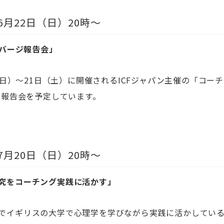
6
月
22
日（日）
20
時～
バージ報告会」
日）～
21
日（土）に開催される
ICF
ジャパン主催の「コーチ
の報告会を予定しています。
7
月
20
日（日）
20
時～
究をコーチング実践に活かす」
でイギリスの大学で心理学を学びながら実践に活かしてい