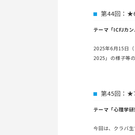
第
44
回：★
テーマ「
ICFJ
カン
2025
年
6
月
15
日（
2025
」の様子等
第
45
回：★
テーマ「心理学研
今回は、クラバ生