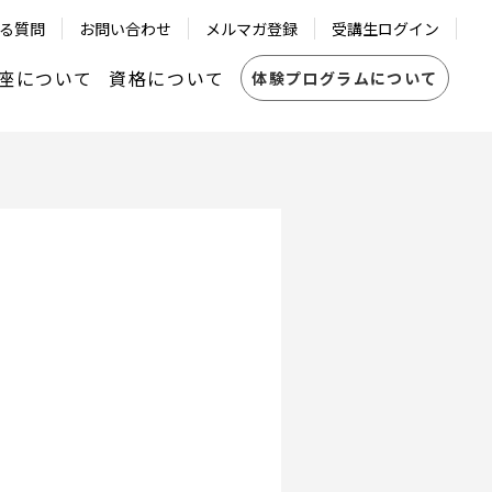
る質問
お問い合わせ
メルマガ登録
受講生ログイン
座について
資格について
体験プログラムについて
共創コーチ®認定資格
LUB
┗資格の更新について
ICF レベル1・レベル2認定修了試験
ントシステム
┗資格の更新について