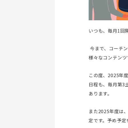
いつも、毎月
1
回
今まで、コーチ
様々なコンテンツ
この度、
2025
年
日程も、毎月第
3
あります。
また
2025
年度は
定です。予め予定