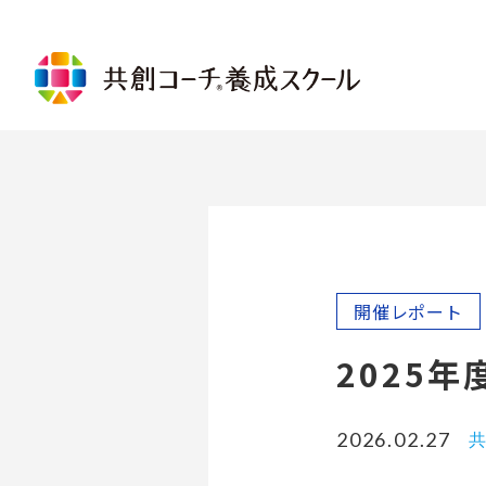
講座について
共創コーチ®基礎コース
共創コ
コミュニケーションコース
倫理規
リレーションシップコース
プロフ
パーソナルベースコース
ャレン
リード・トゥ・ゴールコース
グルー
コーチングを受ける
共創コー
開催レポート
メンターコーチング
共創コ
コーチを探す
2025
メンタ
ログラ
2026.02.27
共
受講に